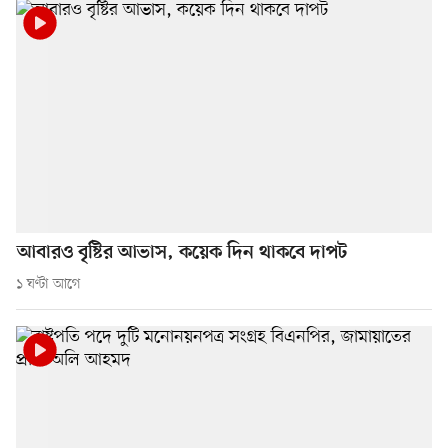
আবারও বৃষ্টির আভাস, কয়েক দিন থাকবে দাপট
১ ঘণ্টা আগে