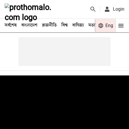
Login
সর্বশেষ
বাংলাদেশ
রাজনীতি
বিশ্ব
বাণিজ্য
মতামত
খেলা
Eng
বিনো