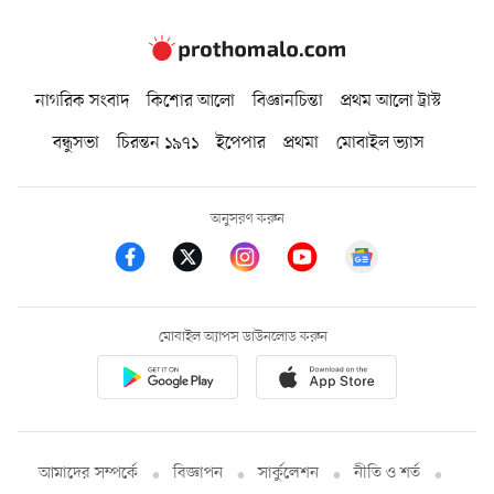
নাগরিক সংবাদ
কিশোর আলো
বিজ্ঞানচিন্তা
প্রথম আলো ট্রাস্ট
বন্ধুসভা
চিরন্তন ১৯৭১
ইপেপার
প্রথমা
মোবাইল ভ্যাস
অনুসরণ করুন
মোবাইল অ্যাপস ডাউনলোড করুন
আমাদের সম্পর্কে
বিজ্ঞাপন
সার্কুলেশন
নীতি ও শর্ত