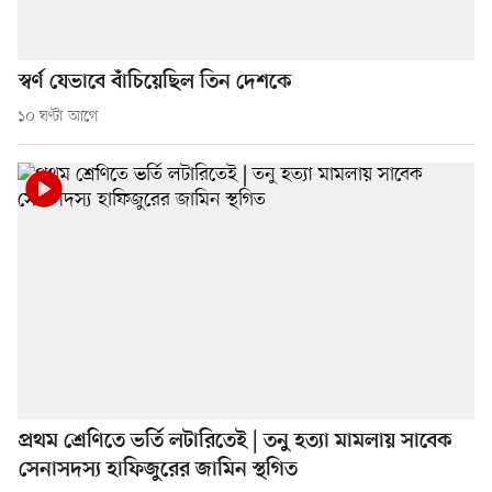
স্বর্ণ যেভাবে বাঁচিয়েছিল তিন দেশকে
১০ ঘণ্টা আগে
প্রথম শ্রেণিতে ভর্তি লটারিতেই | তনু হত্যা মামলায় সাবেক
সেনাসদস্য হাফিজুরের জামিন স্থগিত