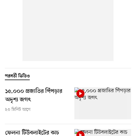
পরবর্তী ভিডিও
১৫,০০০ প্রজাতির পিঁপড়ার
অদৃশ্য জগৎ
২৩ মিনিট আগে
ফেলনা টিউবলাইটের কাচ