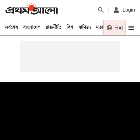
Login
সর্বশেষ
বাংলাদেশ
রাজনীতি
বিশ্ব
বাণিজ্য
মতামত
খেলা
Eng
বিনো