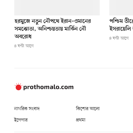
হরমুজে নতুন নৌপথে ইরান–ওমানের
পশ্চিম তীর
সমঝোতা, অনিশ্চয়তায় মার্কিন নৌ
ইসরায়েলি ব
অবরোধ
৪ ঘণ্টা আগে
৪ ঘণ্টা আগে
নাগরিক সংবাদ
কিশোর আলো
ইপেপার
প্রথমা