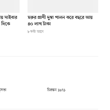
্থায় সাইবার
মরুর প্রাণী দুম্বা পালন করে বছরে আয়
র দিকে
৪০ লাখ টাকা
৮ ঘণ্টা আগে
ধুসভা
চিরন্তন ১৯৭১