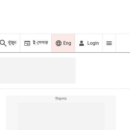
খুঁজুন
ই-পেপার
Login
Eng