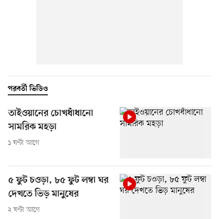
পরবর্তী ভিডিও
তাইওয়ানের চোখধাঁধানো
সামরিক মহড়া
১ ঘণ্টা আগে
৫ ফুট চওড়া, ৮৫ ফুট লম্বা ঘর
দেখতে ভিড় মানুষের
২ ঘণ্টা আগে