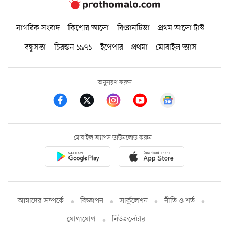
নাগরিক সংবাদ
কিশোর আলো
বিজ্ঞানচিন্তা
প্রথম আলো ট্রাস্ট
বন্ধুসভা
চিরন্তন ১৯৭১
ইপেপার
প্রথমা
মোবাইল ভ্যাস
অনুসরণ করুন
মোবাইল অ্যাপস ডাউনলোড করুন
আমাদের সম্পর্কে
বিজ্ঞাপন
সার্কুলেশন
নীতি ও শর্ত
যোগাযোগ
নিউজলেটার