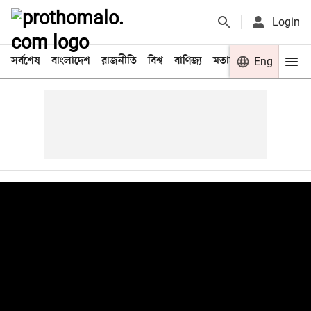
Login
সর্বশেষ
বাংলাদেশ
রাজনীতি
বিশ্ব
বাণিজ্য
মতামত
খেলা
Eng
বিনো