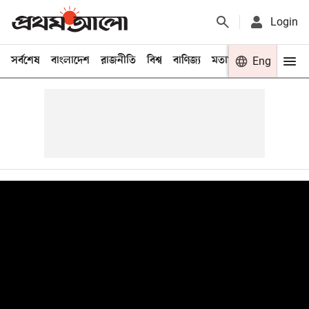
Login
সর্বশেষ
বাংলাদেশ
রাজনীতি
বিশ্ব
বাণিজ্য
মতামত
খেলা
Eng
বিনো