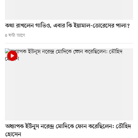
কথা রাখলেন গাভিও, এবার কি ইয়ামাল-তোরেসের পালা?
৫ ঘণ্টা আগে
অধ্যাপক ইউনূস নরেন্দ্র মোদিকে ফোন করেছিলেন: তৌহিদ
হোসেন