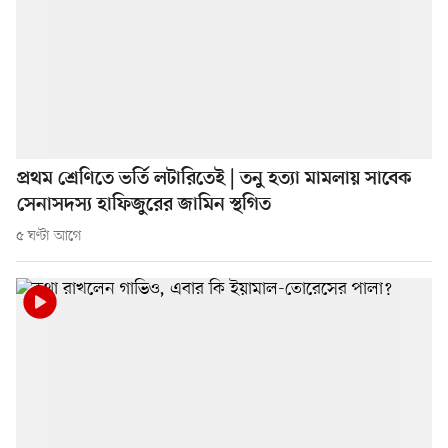
প্রথম শ্রেণিতে ভর্তি লটারিতেই | তনু হত্যা মামলায় সাবেক
সেনাসদস্য হাফিজুরের জামিন স্থগিত
৫ ঘণ্টা আগে