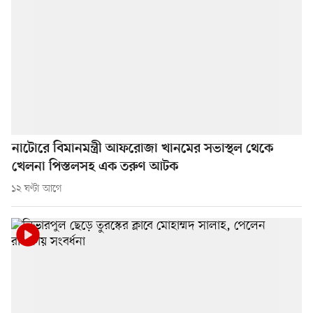
নাটোরে বিমানমন্ত্রী আফরোজা খানমের সভাস্থল থেকে
খেলনা পিস্তলসহ এক তরুণ আটক
১২ ঘণ্টা আগে