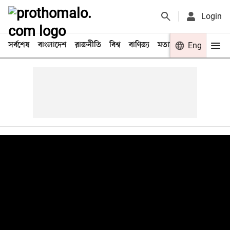
Login
সর্বশেষ
বাংলাদেশ
রাজনীতি
বিশ্ব
বাণিজ্য
মতামত
খেলা
Eng
বিনো