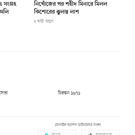
র সংগ্রহ
নিখোঁজের পর শহীদ মিনারে মিলল
 অলি
কিশোরের ঝুলন্ত লাশ
২ ঘণ্টা আগে
ধুসভা
চিরন্তন ১৯৭১
মোবাইল অ্যাপস ডাউনলোড করুন