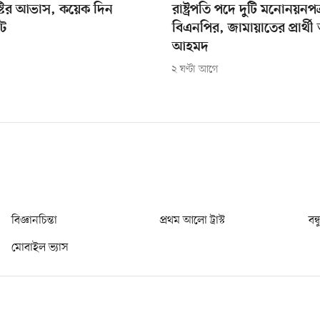
্টির আভাস, কয়েক দিন
রাষ্ট্রপতি পদে দুটি মনোনয়নপত্
পট
বিএনপির, জামায়াতের প্রার্থী
আহমদ
২ ঘণ্টা আগে
বিজ্ঞানচিন্তা
প্রথম আলো ট্রাস্ট
বন্
মোবাইল ভ্যাস