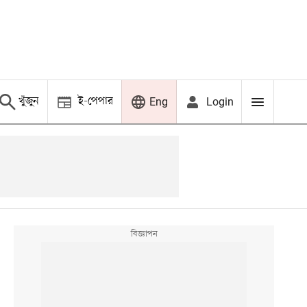
খুঁজুন
ই-পেপার
Login
Eng