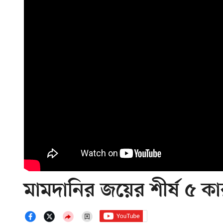
মামদানির জয়ের শীর্ষ ৫ ক