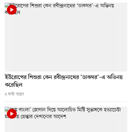
ইউরোপের শিশুরা কেন রবীন্দ্রনাথের ‘ডাকঘর’-এ অভিনয়
করেছিল
২ ঘণ্টা আগে