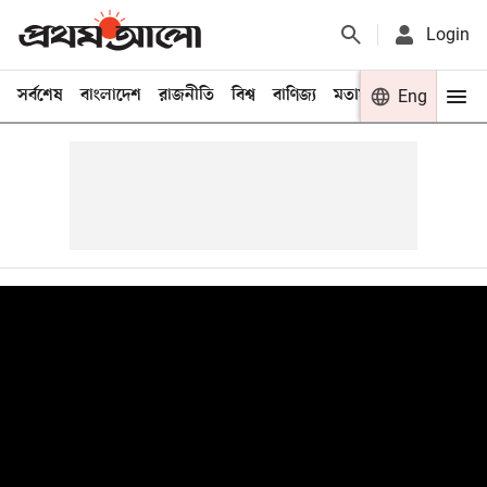
Login
সর্বশেষ
বাংলাদেশ
রাজনীতি
বিশ্ব
বাণিজ্য
মতামত
খেলা
Eng
বিনো