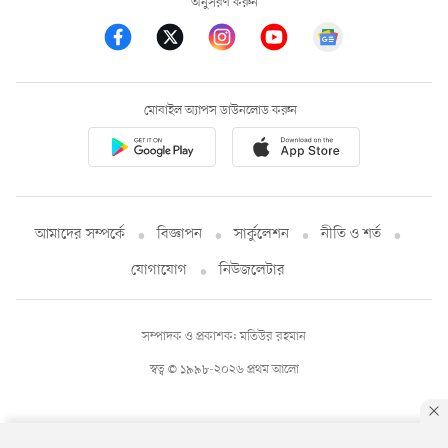
অনুসরণ করুন
মোবাইল অ্যাপস ডাউনলোড করুন
আমাদের সম্পর্কে
বিজ্ঞাপন
সার্কুলেশন
নীতি ও শর্ত
যোগাযোগ
নিউজলেটার
সম্পাদক ও প্রকাশক: মতিউর রহমান
স্বত্ব © ১৯৯৮-২০২৬ প্রথম আলো