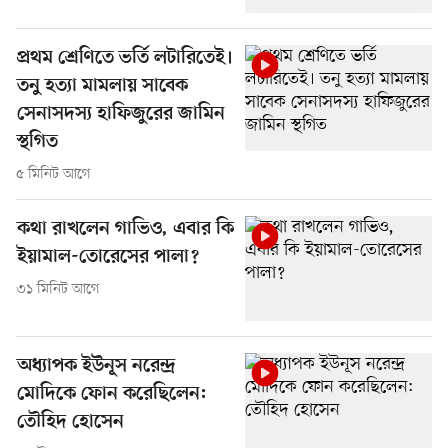
প্রথম শ্রেণিতে ভর্তি লটারিতেই।
তনু হত্যা মামলায় সাবেক
সেনাসদস্য হাফিজুরের জামিন
স্থগিত
৫ মিনিট আগে
কথা রাখলেন গাভিও, এবার কি
ইয়ামাল-তোরেসের পালা?
৩১ মিনিট আগে
অধ্যাপক ইউনূস নরেন্দ্র
মোদিকে ফোন করেছিলেন:
তৌহিদ হোসেন