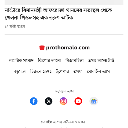
নাটোরে বিমানমন্ত্রী আফরোজা খানমের সভাস্থল থেকে
খেলনা পিস্তলসহ এক তরুণ আটক
১৭ ঘণ্টা আগে
নাগরিক সংবাদ
কিশোর আলো
বিজ্ঞানচিন্তা
প্রথম আলো ট্রাস্ট
বন্ধুসভা
চিরন্তন ১৯৭১
ইপেপার
প্রথমা
মোবাইল ভ্যাস
অনুসরণ করুন
মোবাইল অ্যাপস ডাউনলোড করুন