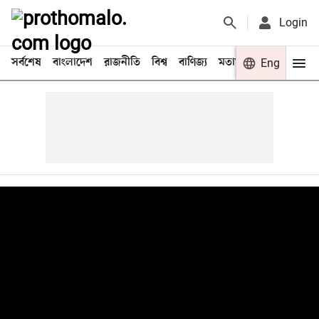
Login
সর্বশেষ
বাংলাদেশ
রাজনীতি
বিশ্ব
বাণিজ্য
মতামত
খেলা
Eng
বিনো