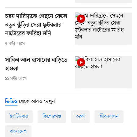
চরম দারিদ্র্যকে পেছনে ফেলে
নতুন কুঁড়ির সেরা ফুটবলার
নাটোরের ফারিহা মনি
২ ঘণ্টা আগে
সাকিব আল হাসানের বাড়িতে
হামলা
১১ ঘণ্টা আগে
থেকে আরও দেখুন
ভিডিও
ইউটিউবার
কিশোরগঞ্জ
তরুণ
জীবনযাপন
বাংলাদেশ