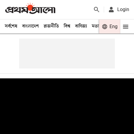
Login
সর্বশেষ
বাংলাদেশ
রাজনীতি
বিশ্ব
বাণিজ্য
মতামত
খেলা
Eng
বিনো