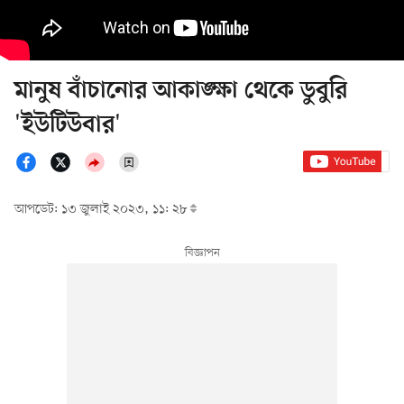
মানুষ বাঁচানোর আকাঙ্ক্ষা থেকে ডুবুরি
'ইউটিউবার'
আপডেট: ১৩ জুলাই ২০২৩, ১১: ২৮