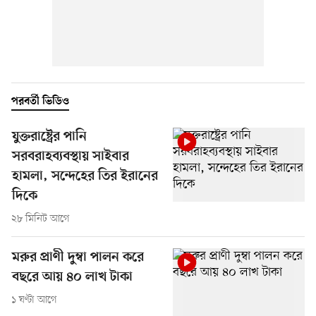
পরবর্তী ভিডিও
যুক্তরাষ্ট্রের পানি
সরবরাহব্যবস্থায় সাইবার
হামলা, সন্দেহের তির ইরানের
দিকে
২৮ মিনিট আগে
মরুর প্রাণী দুম্বা পালন করে
বছরে আয় ৪০ লাখ টাকা
১ ঘণ্টা আগে