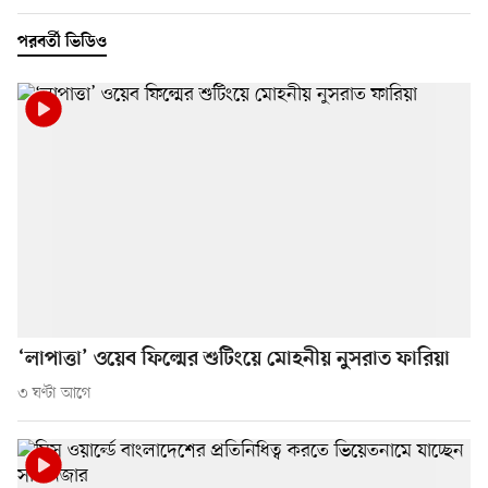
পরবর্তী ভিডিও
‘লাপাত্তা’ ওয়েব ফিল্মের শুটিংয়ে মোহনীয় নুসরাত ফারিয়া
৩ ঘণ্টা আগে