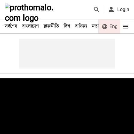
Login
সর্বশেষ
বাংলাদেশ
রাজনীতি
বিশ্ব
বাণিজ্য
মতামত
খেলা
Eng
বিনো