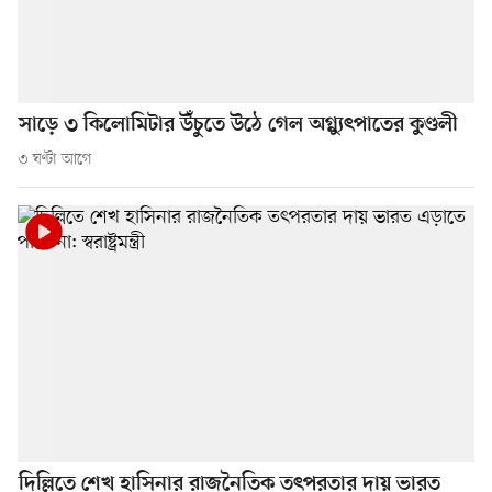
সাড়ে ৩ কিলোমিটার উঁচুতে উঠে গেল অগ্ন্যুৎপাতের কুণ্ডলী
৩ ঘণ্টা আগে
দিল্লিতে শেখ হাসিনার রাজনৈতিক তৎপরতার দায় ভারত