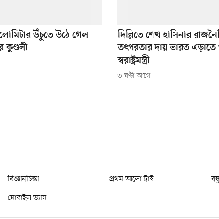
লোমিটার উঁচুতে উঠে গেল
দিল্লিতে শেখ হাসিনার রাজন
র কুণ্ডলী
তৎপরতার দায় ভারত এড়াতে প
স্বরাষ্ট্রমন্ত্রী
৩ ঘণ্টা আগে
বিজ্ঞানচিন্তা
প্রথম আলো ট্রাস্ট
বন্
মোবাইল ভ্যাস