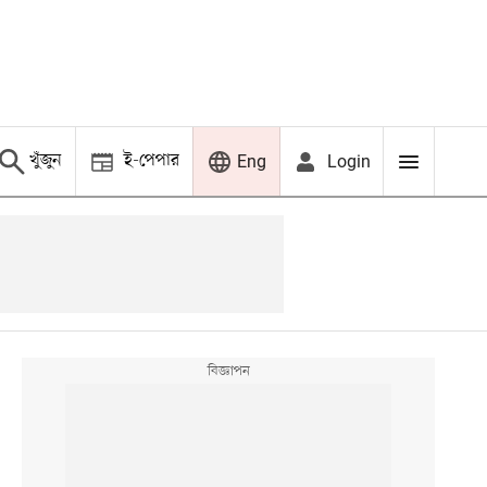
খুঁজুন
ই-পেপার
Login
Eng