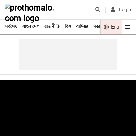
Login
সর্বশেষ
বাংলাদেশ
রাজনীতি
বিশ্ব
বাণিজ্য
মতামত
খেলা
Eng
বিনো