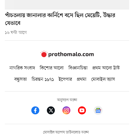
পাঁচতলায় জানালার কার্নিশে বসে ছিল মেয়েটি, উদ্ধার
যেভাবে
১৬ ঘণ্টা আগে
নাগরিক সংবাদ
কিশোর আলো
বিজ্ঞানচিন্তা
প্রথম আলো ট্রাস্ট
বন্ধুসভা
চিরন্তন ১৯৭১
ইপেপার
প্রথমা
মোবাইল ভ্যাস
অনুসরণ করুন
মোবাইল অ্যাপস ডাউনলোড করুন