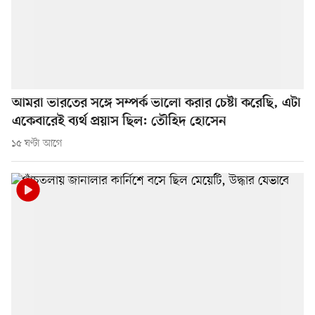
আমরা ভারতের সঙ্গে সম্পর্ক ভালো করার চেষ্টা করেছি, এটা
একেবারেই ব্যর্থ প্রয়াস ছিল: তৌহিদ হোসেন
১৫ ঘণ্টা আগে