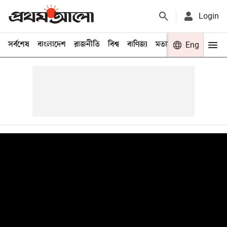
Login
সর্বশেষ
বাংলাদেশ
রাজনীতি
বিশ্ব
বাণিজ্য
মতামত
খেলা
Eng
বিনো