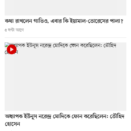
কথা রাখলেন গাভিও, এবার কি ইয়ামাল-তোরেসের পালা?
৫ ঘণ্টা আগে
অধ্যাপক ইউনূস নরেন্দ্র মোদিকে ফোন করেছিলেন: তৌহিদ
হোসেন