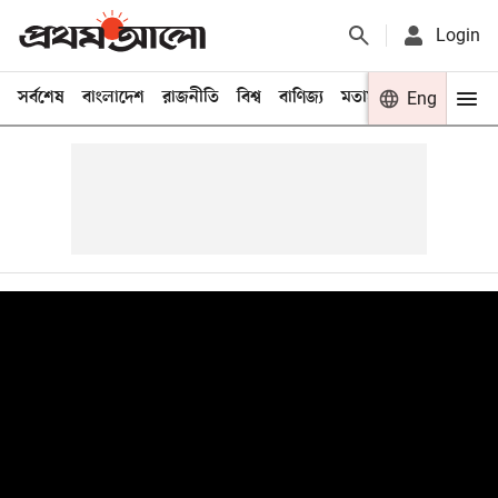
Login
সর্বশেষ
বাংলাদেশ
রাজনীতি
বিশ্ব
বাণিজ্য
মতামত
খেলা
Eng
বিনো