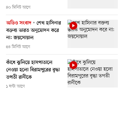
৪০ মিনিট আগে
অডিও সংবাদ
শেখ হাসিনার
বক্তব্য ভারত অনুমোদন করে
না: জয়সোয়াল
৫৪ মিনিট আগে
কাঁধে ঝুলিয়ে হাসপাতালে
নেওয়া হলো বিরামপুরের বৃদ্ধা
তপতী রানীকে
১ ঘণ্টা আগে