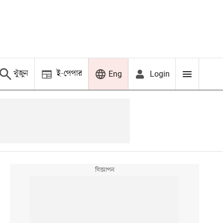
খুঁজুন
ই-পেপার
Login
Eng