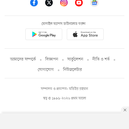
মোবাইল অ্যাপস ডাউনলোড করুন
আমাদের সম্পর্কে
বিজ্ঞাপন
সার্কুলেশন
নীতি ও শর্ত
যোগাযোগ
নিউজলেটার
সম্পাদক ও প্রকাশক: মতিউর রহমান
স্বত্ব © ১৯৯৮-২০২৬ প্রথম আলো