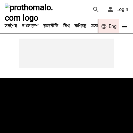
Login
সর্বশেষ
বাংলাদেশ
রাজনীতি
বিশ্ব
বাণিজ্য
মতামত
খেলা
Eng
বিনো