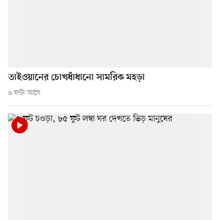
তাইওয়ানের চোখধাঁধানো সামরিক মহড়া
৬ ঘণ্টা আগে