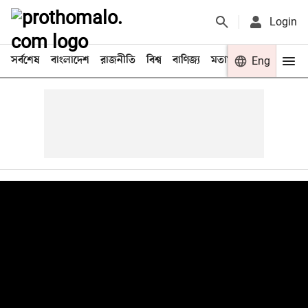
Login
সর্বশেষ
বাংলাদেশ
রাজনীতি
বিশ্ব
বাণিজ্য
মতামত
খেলা
Eng
বিনো