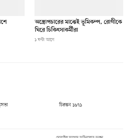
াশে
অস্ত্রোপচারের মাঝেই ভূমিকম্প, রোগীকে
ঘিরে চিকিৎসাকর্মীরা
১ ঘণ্টা আগে
ধুসভা
চিরন্তন ১৯৭১
মোবাইল অ্যাপস ডাউনলোড করুন