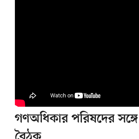
গণঅধিকার পরিষদের সঙ্গে
বৈঠক