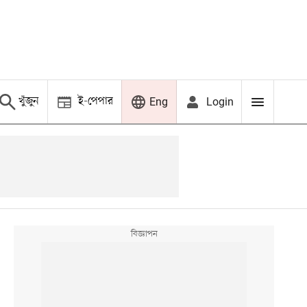
খুঁজুন
ই-পেপার
Login
Eng