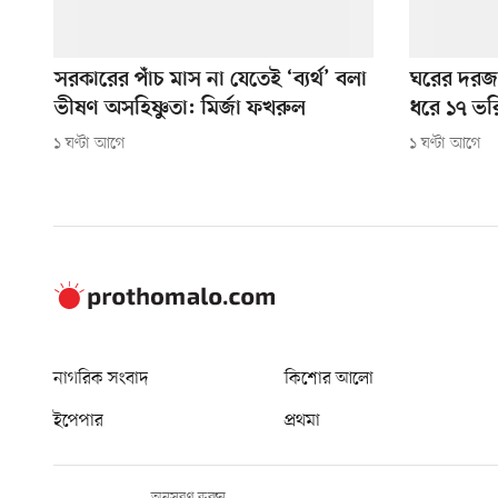
সরকারের পাঁচ মাস না যেতেই ‘ব্যর্থ’ বলা
ঘরের দরজা
ভীষণ অসহিষ্ণুতা: মির্জা ফখরুল
ধরে ১৭ ভর
১ ঘণ্টা আগে
১ ঘণ্টা আগে
নাগরিক সংবাদ
কিশোর আলো
ইপেপার
প্রথমা
অনুসরণ করুন