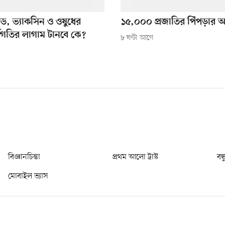
ফিড, ভ্যাকসিন ও ওষুধের
১৫,০০০ প্রজাতির পিঁপড়ার অ
্বগতির লাগাম টানবে কে?
৮ ঘণ্টা আগে
বিজ্ঞানচিন্তা
প্রথম আলো ট্রাস্ট
বন্
মোবাইল ভ্যাস