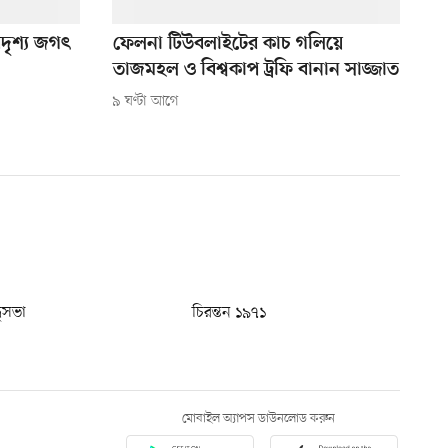
দৃশ্য জগৎ
ফেলনা টিউবলাইটের কাচ গলিয়ে
তাজমহল ও বিশ্বকাপ ট্রফি বানান সাজ্জাত
৯ ঘণ্টা আগে
ধুসভা
চিরন্তন ১৯৭১
মোবাইল অ্যাপস ডাউনলোড করুন