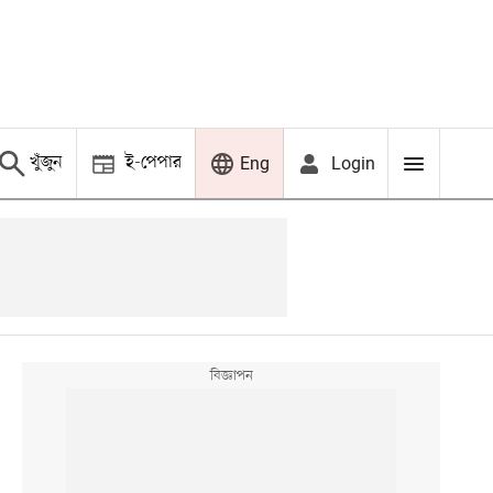
খুঁজুন
ই-পেপার
Login
Eng