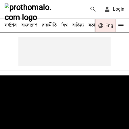
Login
সর্বশেষ
বাংলাদেশ
রাজনীতি
বিশ্ব
বাণিজ্য
মতামত
খেলা
Eng
বিনো