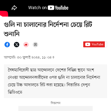
গুলি না চালানোর নির্দেশনা চেয়ে রিট
শুনানি
আপডেট: ৩০ জুলাই ২০২৪, ১১: ০৪
বৈষম্যবিরোধী ছাত্র আন্দোলনে দেশের বিভিন্ন স্থানে অংশ
নেওয়া আন্দোলনকারীদের ওপর গুলি না চালানোর নির্দেশনা
চেয়ে উচ্চ আদালতে রিট করা হয়েছে। বিস্তারিত দেখুন
ভিডিওতে