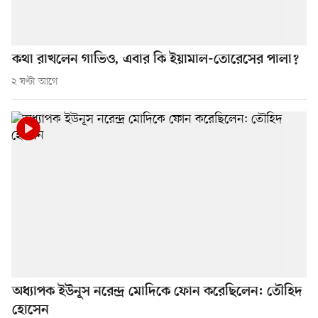
কথা রাখলেন গাভিও, এবার কি ইয়ামাল-তোরেসের পালা?
২ ঘণ্টা আগে
অধ্যাপক ইউনূস নরেন্দ্র মোদিকে ফোন করেছিলেন: তৌহিদ
হোসেন