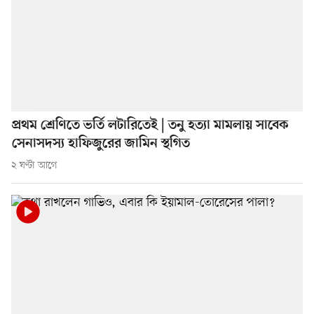
প্রথম শ্রেণিতে ভর্তি লটারিতেই | তনু হত্যা মামলায় সাবেক
সেনাসদস্য হাফিজুরের জামিন স্থগিত
২ ঘণ্টা আগে