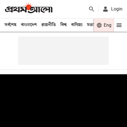
Login
সর্বশেষ
বাংলাদেশ
রাজনীতি
বিশ্ব
বাণিজ্য
মতামত
খেলা
Eng
বিনো