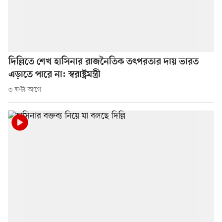
দিল্লিতে শেখ হাসিনার রাজনৈতিক তৎপরতার দায় ভারত
এড়াতে পারে না: স্বরাষ্ট্রমন্ত্রী
৩ ঘণ্টা আগে