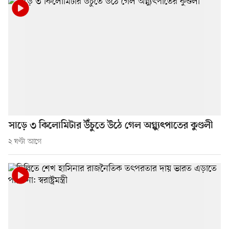
সাড়ে ৩ কিলোমিটার উঁচুতে উঠে গেল অগ্ন্যুৎপাতের কুণ্ডলী
২ ঘণ্টা আগে