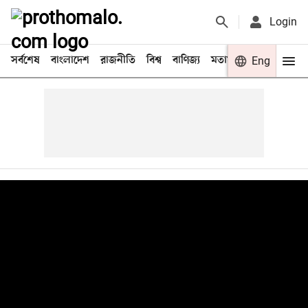
Login
সর্বশেষ
বাংলাদেশ
রাজনীতি
বিশ্ব
বাণিজ্য
মতামত
খেলা
Eng
বিনো