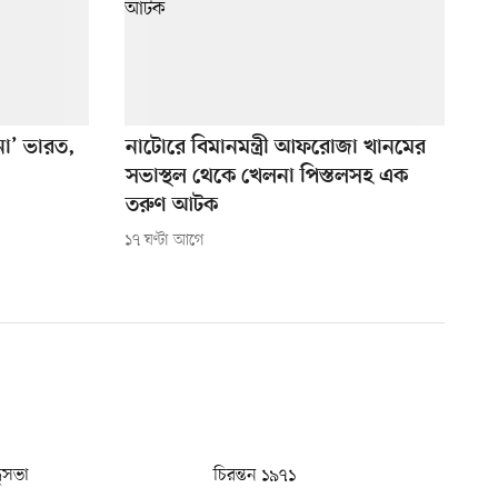
 না’ ভারত,
নাটোরে বিমানমন্ত্রী আফরোজা খানমের
সভাস্থল থেকে খেলনা পিস্তলসহ এক
তরুণ আটক
১৭ ঘণ্টা আগে
ধুসভা
চিরন্তন ১৯৭১