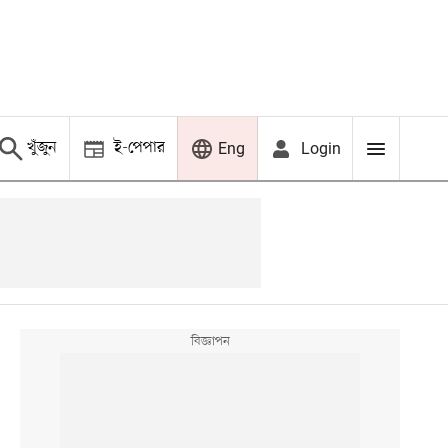
খুঁজুন
ই-পেপার
Login
Eng