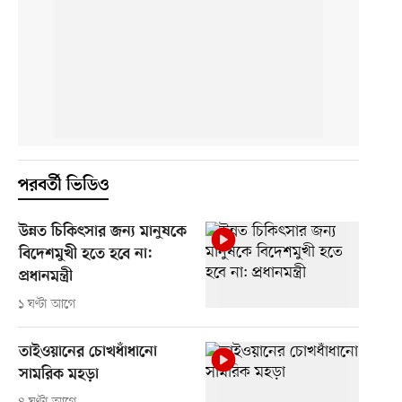
পরবর্তী ভিডিও
উন্নত চিকিৎসার জন্য মানুষকে
বিদেশমুখী হতে হবে না:
প্রধানমন্ত্রী
১ ঘণ্টা আগে
তাইওয়ানের চোখধাঁধানো
সামরিক মহড়া