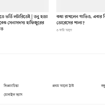
িতে ভর্তি লটারিতেই | তনু হত্যা
কথা রাখলেন গাভিও, এবার ক
বেক সেনাসদস্য হাফিজুরের
তোরেসের পালা?
িত
৩ ঘণ্টা আগে
বিজ্ঞানচিন্তা
প্রথম আলো ট্রাস্ট
বন্
মোবাইল ভ্যাস