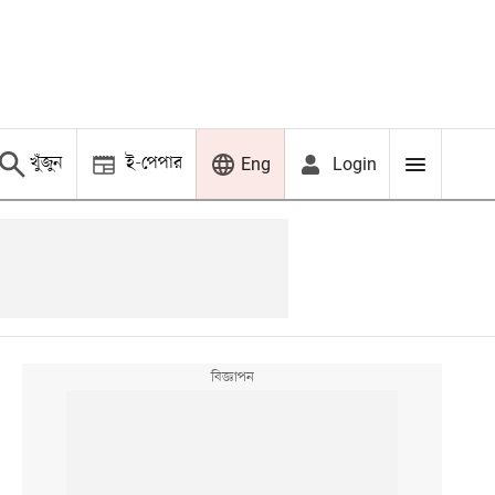
খুঁজুন
ই-পেপার
Login
Eng