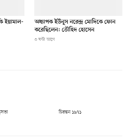
ি ইয়ামাল-
অধ্যাপক ইউনূস নরেন্দ্র মোদিকে ফোন
করেছিলেন: তৌহিদ হোসেন
৩ ঘণ্টা আগে
ধুসভা
চিরন্তন ১৯৭১