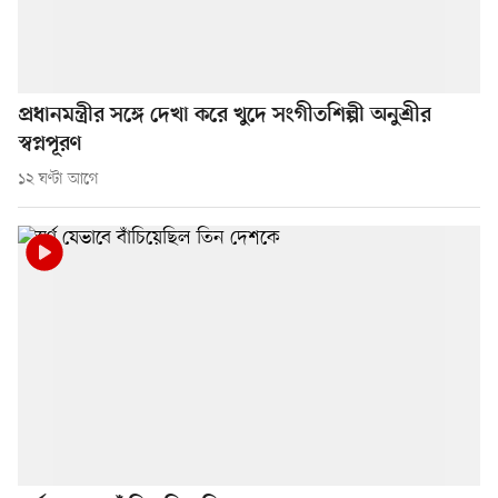
প্রধানমন্ত্রীর সঙ্গে দেখা করে খুদে সংগীতশিল্পী অনুশ্রীর
স্বপ্নপূরণ
১২ ঘণ্টা আগে