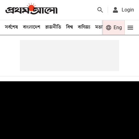
Login
সর্বশেষ
বাংলাদেশ
রাজনীতি
বিশ্ব
বাণিজ্য
মতামত
খেলা
Eng
বিনো