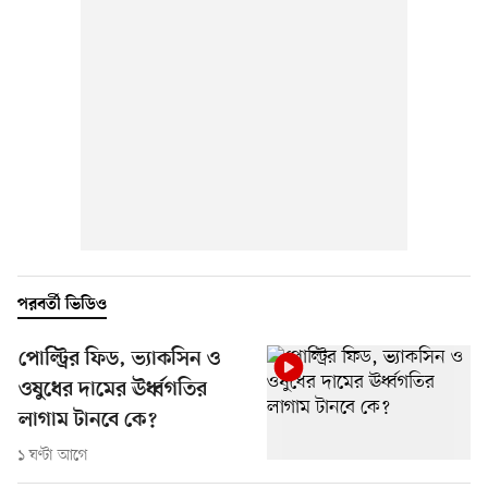
পরবর্তী ভিডিও
পোল্ট্রির ফিড, ভ্যাকসিন ও
ওষুধের দামের ঊর্ধ্বগতির
লাগাম টানবে কে?
১ ঘণ্টা আগে