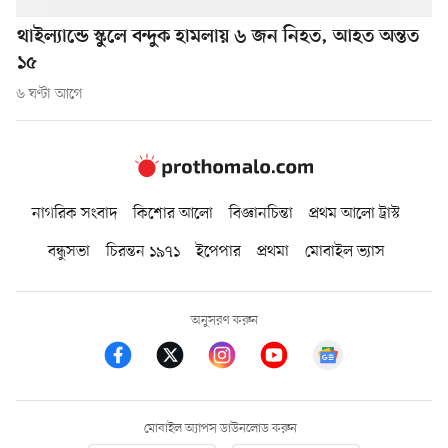
থাইল্যান্ডে স্কুলে বন্দুক হামলায় ৬ জন নিহত, আহত অন্তত
১৫
৬ ঘণ্টা আগে
নাগরিক সংবাদ
কিশোর আলো
বিজ্ঞানচিন্তা
প্রথম আলো ট্রাস্ট
বন্ধুসভা
চিরন্তন ১৯৭১
ইপেপার
প্রথমা
মোবাইল ভ্যাস
অনুসরণ করুন
মোবাইল অ্যাপস ডাউনলোড করুন