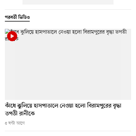
পরবর্তী ভিডিও
কাঁধে ঝুলিয়ে হাসপাতালে নেওয়া হলো বিরামপুরের বৃদ্ধা
তপতী রানীকে
৫ ঘণ্টা আগে