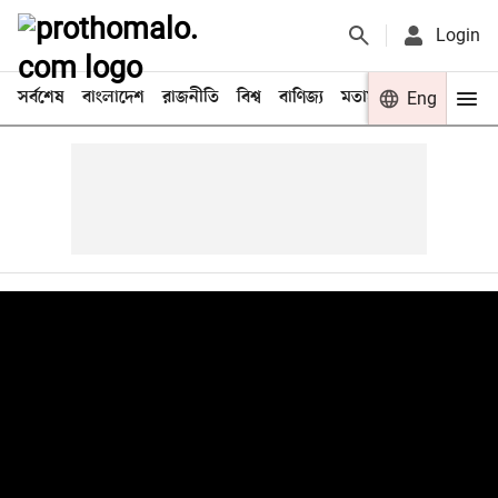
Login
সর্বশেষ
বাংলাদেশ
রাজনীতি
বিশ্ব
বাণিজ্য
মতামত
খেলা
Eng
বিনো