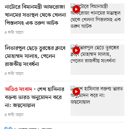
নাটোরে বিমানমন্ত্রী আফরোজা
খানমের সভাস্থল থেকে খেলনা
পিস্তলসহ এক তরুণ আটক
৪ ঘণ্টা আগে
লিভারপুল ছেড়ে তুরস্কের ক্লাবে
মোহাম্মদ সালাহ, পেলেন
রাজকীয় সংবর্ধনা
৪ ঘণ্টা আগে
অডিও সংবাদ
শেখ হাসিনার
বক্তব্য ভারত অনুমোদন করে
না: জয়সোয়াল
৪ ঘণ্টা আগে