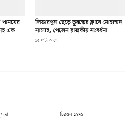
া খানমের
লিভারপুল ছেড়ে তুরস্কের ক্লাবে মোহাম্মদ
লসহ এক
সালাহ, পেলেন রাজকীয় সংবর্ধনা
১৫ ঘণ্টা আগে
ধুসভা
চিরন্তন ১৯৭১