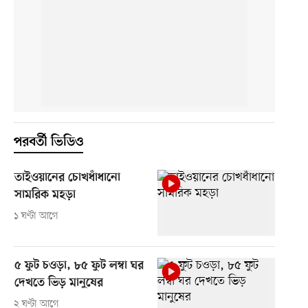
পরবর্তী ভিডিও
তাইওয়ানের চোখধাঁধানো
সামরিক মহড়া
১ ঘণ্টা আগে
৫ ফুট চওড়া, ৮৫ ফুট লম্বা ঘর
দেখতে ভিড় মানুষের
২ ঘণ্টা আগে