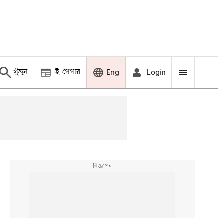
খুঁজুন
ই-পেপার
Login
Eng