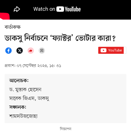
বার্তাকক্ষ
ডাকসু নির্বাচনে ‘ফ্যাক্টর’ ভোটার কারা?
প্রকাশ: ০৭ সেপ্টেম্বর ২০২৫, ১৫: ৩১
আলোচক:
ড. মুস্তাক হোসেন
সাবেক জিএস, ডাকসু
সঞ্চালক:
শামসউজজোহা