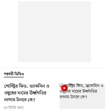
পরবর্তী ভিডিও
পোল্ট্রির ফিড, ভ্যাকসিন ও
ওষুধের দামের ঊর্ধ্বগতির
লাগাম টানবে কে?
৫৭ মিনিট আগে