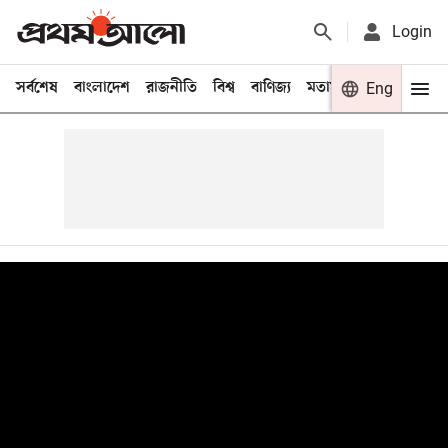
Login
সর্বশেষ
বাংলাদেশ
রাজনীতি
বিশ্ব
বাণিজ্য
মতামত
খেলা
Eng
বিনো