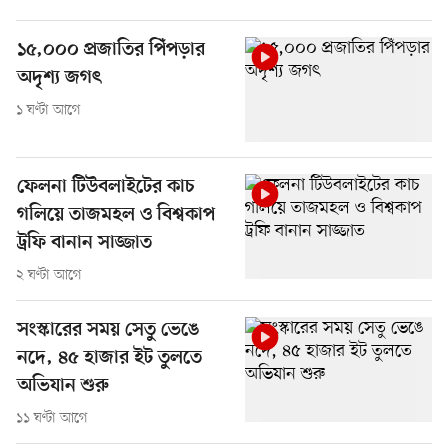
১৫,০০০ প্রজাতির পিঁপড়ার
অদৃশ্য জগৎ
১ ঘণ্টা আগে
ফেলনা টিউবলাইটের কাচ
গলিয়ে তাজমহল ও বিশ্বকাপ
ট্রফি বানান সাজ্জাত
২ ঘণ্টা আগে
সংস্কারের সময় সেতু ভেঙে
নদে, ৪৫ হাজার ইট তুলতে
অভিযান শুরু
১১ ঘণ্টা আগে