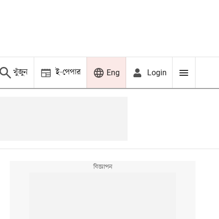
খুঁজুন
ই-পেপার
Login
Eng