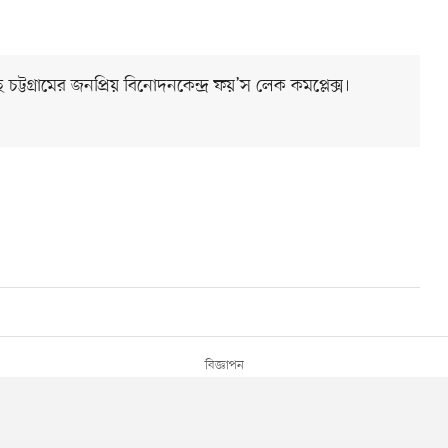
টগ্রামের জনপ্রিয় বিনোদনকেন্দ্র ফয়’স লেক কমপ্লেক্স।