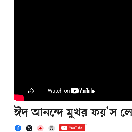
ঈদ আনন্দে মুখর ফয়’স লেক