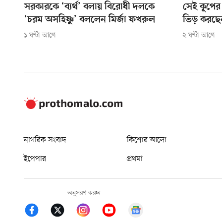
সরকারকে ‘ব্যর্থ’ বলায় বিরোধী দলকে
সেই কূপের
‘চরম অসহিষ্ণু’ বললেন মির্জা ফখরুল
ভিড় করছেন
১ ঘণ্টা আগে
২ ঘণ্টা আগে
নাগরিক সংবাদ
কিশোর আলো
ইপেপার
প্রথমা
অনুসরণ করুন