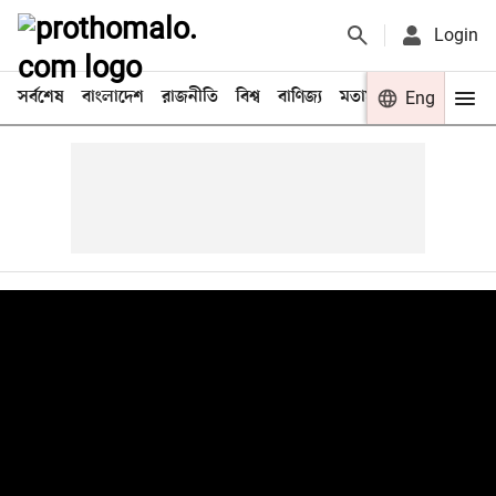
Login
সর্বশেষ
বাংলাদেশ
রাজনীতি
বিশ্ব
বাণিজ্য
মতামত
খেলা
Eng
বিনো