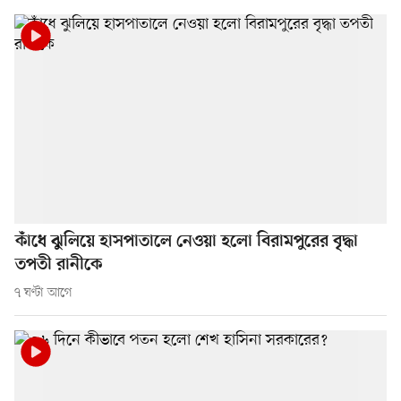
কাঁধে ঝুলিয়ে হাসপাতালে নেওয়া হলো বিরামপুরের বৃদ্ধা
তপতী রানীকে
৭ ঘণ্টা আগে