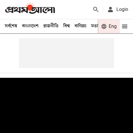
Login
সর্বশেষ
বাংলাদেশ
রাজনীতি
বিশ্ব
বাণিজ্য
মতামত
খেলা
Eng
বিনো