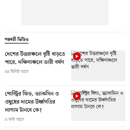
পরবর্তী ভিডিও
দেশের উত্তরাঞ্চলে বৃষ্টি বাড়তে
পারে, দক্ষিণাঞ্চলে ভারী বর্ষণ
২৪ মিনিট আগে
পোল্ট্রির ফিড, ভ্যাকসিন ও
ওষুধের দামের ঊর্ধ্বগতির
লাগাম টানবে কে?
৩ ঘণ্টা আগে