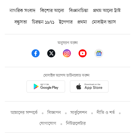
নাগরিক সংবাদ
কিশোর আলো
বিজ্ঞানচিন্তা
প্রথম আলো ট্রাস্ট
বন্ধুসভা
চিরন্তন ১৯৭১
ইপেপার
প্রথমা
মোবাইল ভ্যাস
অনুসরণ করুন
মোবাইল অ্যাপস ডাউনলোড করুন
আমাদের সম্পর্কে
বিজ্ঞাপন
সার্কুলেশন
নীতি ও শর্ত
যোগাযোগ
নিউজলেটার