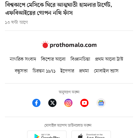
বিশ্বকাপে মেসিকে ঘিরে আত্মঘাতী হামলার টার্গেট,
এফবিআইয়ের গোপন নথি ফাঁস
১৩ ঘণ্টা আগে
নাগরিক সংবাদ
কিশোর আলো
বিজ্ঞানচিন্তা
প্রথম আলো ট্রাস্ট
বন্ধুসভা
চিরন্তন ১৯৭১
ইপেপার
প্রথমা
মোবাইল ভ্যাস
অনুসরণ করুন
মোবাইল অ্যাপস ডাউনলোড করুন