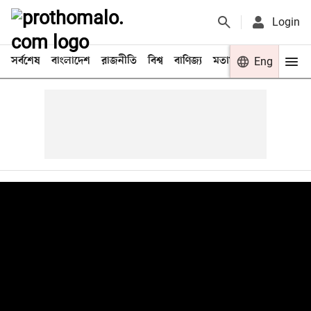
Login
সর্বশেষ
বাংলাদেশ
রাজনীতি
বিশ্ব
বাণিজ্য
মতামত
খেলা
Eng
বিনো