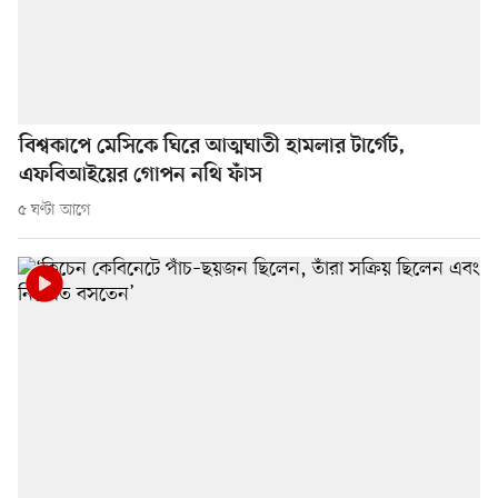
বিশ্বকাপে মেসিকে ঘিরে আত্মঘাতী হামলার টার্গেট,
এফবিআইয়ের গোপন নথি ফাঁস
৫ ঘণ্টা আগে