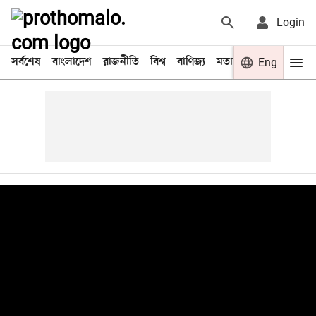
Login
সর্বশেষ
বাংলাদেশ
রাজনীতি
বিশ্ব
বাণিজ্য
মতামত
খেলা
Eng
বিনো