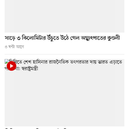
সাড়ে ৩ কিলোমিটার উঁচুতে উঠে গেল অগ্ন্যুৎপাতের কুণ্ডলী
৩ ঘণ্টা আগে