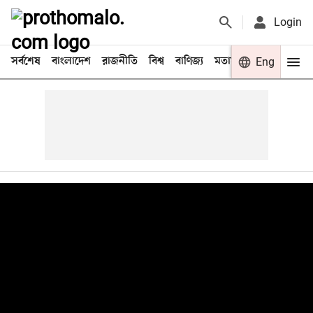
Login
সর্বশেষ
বাংলাদেশ
রাজনীতি
বিশ্ব
বাণিজ্য
মতামত
খেলা
Eng
বিনো