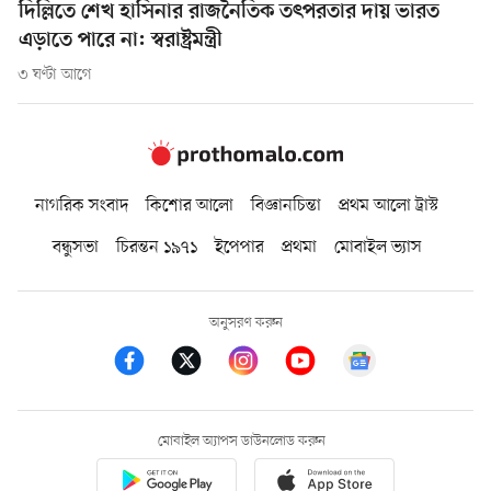
দিল্লিতে শেখ হাসিনার রাজনৈতিক তৎপরতার দায় ভারত
এড়াতে পারে না: স্বরাষ্ট্রমন্ত্রী
৩ ঘণ্টা আগে
নাগরিক সংবাদ
কিশোর আলো
বিজ্ঞানচিন্তা
প্রথম আলো ট্রাস্ট
বন্ধুসভা
চিরন্তন ১৯৭১
ইপেপার
প্রথমা
মোবাইল ভ্যাস
অনুসরণ করুন
মোবাইল অ্যাপস ডাউনলোড করুন