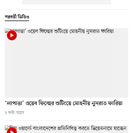
পরবর্তী ভিডিও
‘লাপাত্তা’ ওয়েব ফিল্মের শুটিংয়ে মোহনীয় নুসরাত ফারিয়া
২ ঘণ্টা আগে