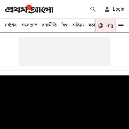
Login
সর্বশেষ
বাংলাদেশ
রাজনীতি
বিশ্ব
বাণিজ্য
মতামত
খেলা
Eng
বিনো