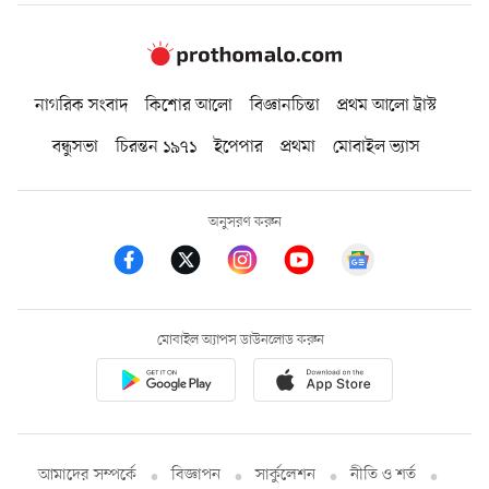
নাগরিক সংবাদ
কিশোর আলো
বিজ্ঞানচিন্তা
প্রথম আলো ট্রাস্ট
বন্ধুসভা
চিরন্তন ১৯৭১
ইপেপার
প্রথমা
মোবাইল ভ্যাস
অনুসরণ করুন
মোবাইল অ্যাপস ডাউনলোড করুন
আমাদের সম্পর্কে
বিজ্ঞাপন
সার্কুলেশন
নীতি ও শর্ত