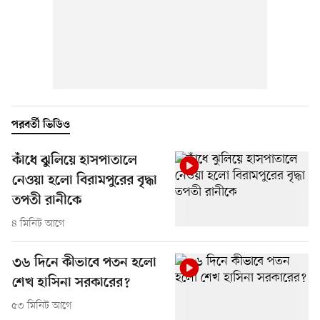
পরবর্তী ভিডিও
কাঁধে ঝুলিয়ে হাসপাতালে
নেওয়া হলো বিরামপুরের বৃদ্ধা
তপতী রানীকে
৪ মিনিট আগে
৩৬ দিনে কীভাবে পতন হলো
শেখ হাসিনা সরকারের?
৫৩ মিনিট আগে