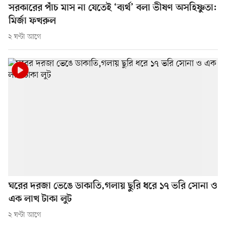
সরকারের পাঁচ মাস না যেতেই ‘ব্যর্থ’ বলা ভীষণ অসহিষ্ণুতা:
মির্জা ফখরুল
২ ঘণ্টা আগে
ঘরের দরজা ভেঙে ডাকাতি,গলায় ছুরি ধরে ১৭ ভরি সোনা ও
এক লাখ টাকা লুট
২ ঘণ্টা আগে