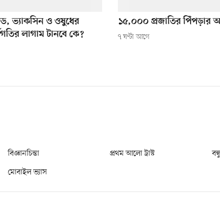
ফিড, ভ্যাকসিন ও ওষুধের
১৫,০০০ প্রজাতির পিঁপড়ার অ
্বগতির লাগাম টানবে কে?
৭ ঘণ্টা আগে
বিজ্ঞানচিন্তা
প্রথম আলো ট্রাস্ট
বন্
মোবাইল ভ্যাস