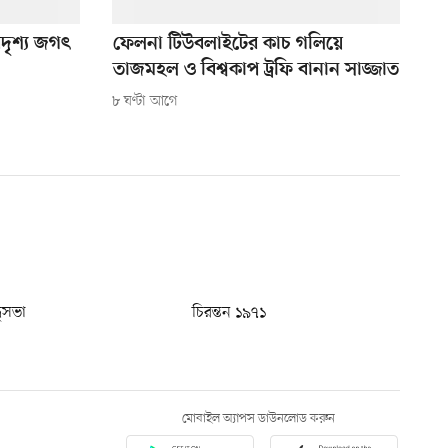
দৃশ্য জগৎ
ফেলনা টিউবলাইটের কাচ গলিয়ে
তাজমহল ও বিশ্বকাপ ট্রফি বানান সাজ্জাত
৮ ঘণ্টা আগে
ধুসভা
চিরন্তন ১৯৭১
মোবাইল অ্যাপস ডাউনলোড করুন