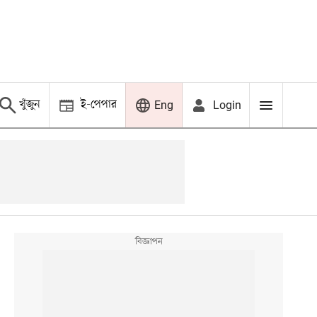
খুঁজুন
ই-পেপার
Login
Eng