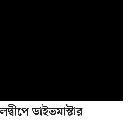
্বীপে ডাইভমাস্টার