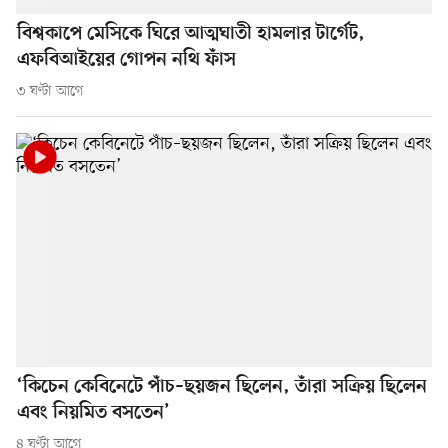
বিশ্বকাপে মেসিকে ঘিরে আত্মঘাতী হামলার টার্গেট,
এফবিআইয়ের গোপন নথি ফাঁস
৩ ঘণ্টা আগে
‘কিচেন কেবিনেটে পাঁচ–ছয়জন ছিলেন, তাঁরা সক্রিয় ছিলেন
এবং নিয়মিত বসতেন’
৪ ঘণ্টা আগে