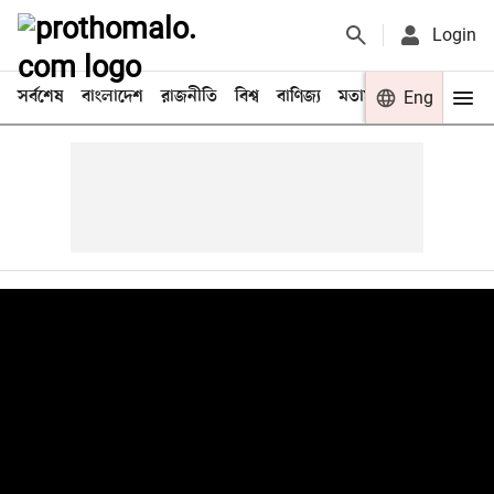
Login
সর্বশেষ
বাংলাদেশ
রাজনীতি
বিশ্ব
বাণিজ্য
মতামত
খেলা
Eng
বিনো