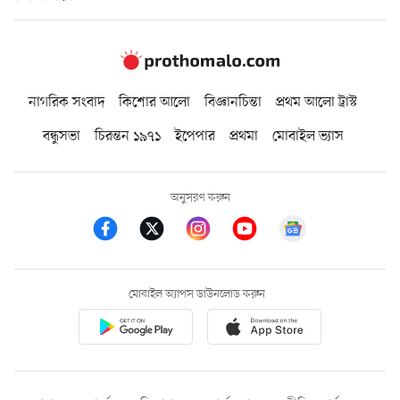
নাগরিক সংবাদ
কিশোর আলো
বিজ্ঞানচিন্তা
প্রথম আলো ট্রাস্ট
বন্ধুসভা
চিরন্তন ১৯৭১
ইপেপার
প্রথমা
মোবাইল ভ্যাস
অনুসরণ করুন
মোবাইল অ্যাপস ডাউনলোড করুন