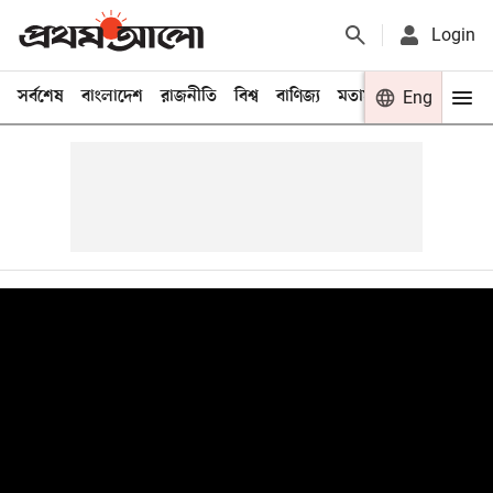
Login
সর্বশেষ
বাংলাদেশ
রাজনীতি
বিশ্ব
বাণিজ্য
মতামত
খেলা
Eng
বিনো