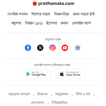
নাগরিক সংবাদ
কিশোর আলো
বিজ্ঞানচিন্তা
প্রথম আলো ট্রাস্ট
বন্ধুসভা
চিরন্তন ১৯৭১
ইপেপার
প্রথমা
মোবাইল ভ্যাস
অনুসরণ করুন
মোবাইল অ্যাপস ডাউনলোড করুন
আমাদের সম্পর্কে
বিজ্ঞাপন
সার্কুলেশন
নীতি ও শর্ত
যোগাযোগ
নিউজলেটার