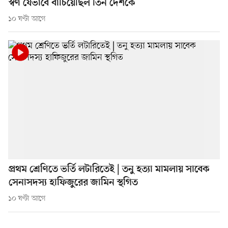
স্বর্ণ যেভাবে বাঁচিয়েছিল তিন দেশকে
১০ ঘণ্টা আগে
প্রথম শ্রেণিতে ভর্তি লটারিতেই | তনু হত্যা মামলায় সাবেক
সেনাসদস্য হাফিজুরের জামিন স্থগিত
১০ ঘণ্টা আগে