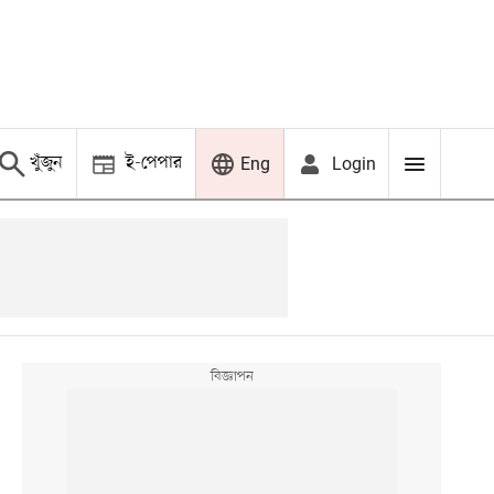
খুঁজুন
ই-পেপার
Login
Eng