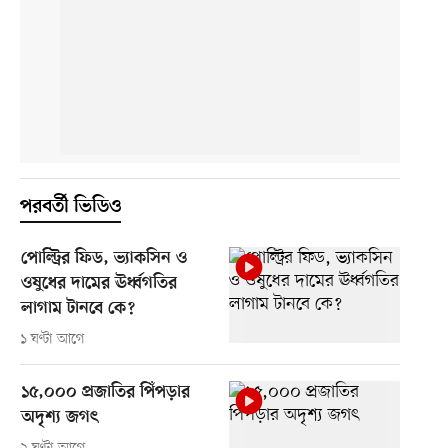
পরবর্তী ভিডিও
পোল্ট্রির ফিড, ভ্যাকসিন ও
ওষুধের দামের ঊর্ধ্বগতির
লাগাম টানবে কে?
১ ঘণ্টা আগে
১৫,০০০ প্রজাতির পিঁপড়ার
অদৃশ্য জগৎ