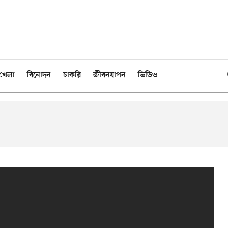
খেলা
বিনোদন
চাকরি
জীবনযাপন
ভিডিও