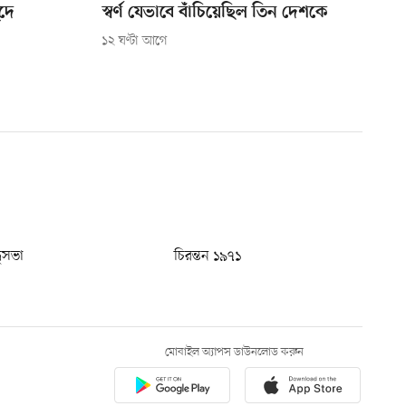
ুদে
স্বর্ণ যেভাবে বাঁচিয়েছিল তিন দেশকে
১২ ঘণ্টা আগে
ধুসভা
চিরন্তন ১৯৭১
মোবাইল অ্যাপস ডাউনলোড করুন