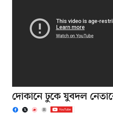
দোকানে ঢুকে যুবদল নেতাক