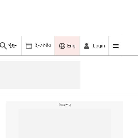
খুঁজুন
ই-পেপার
Login
Eng