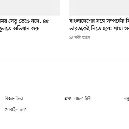
 সময় সেতু ভেঙে নদে, ৪৫
বাংলাদেশের সঙ্গে সম্পর্কের সিদ
তুলতে অভিযান শুরু
ভারতকেই নিতে হবে: শামা ও
১৪ ঘণ্টা আগে
বিজ্ঞানচিন্তা
প্রথম আলো ট্রাস্ট
বন্
মোবাইল ভ্যাস