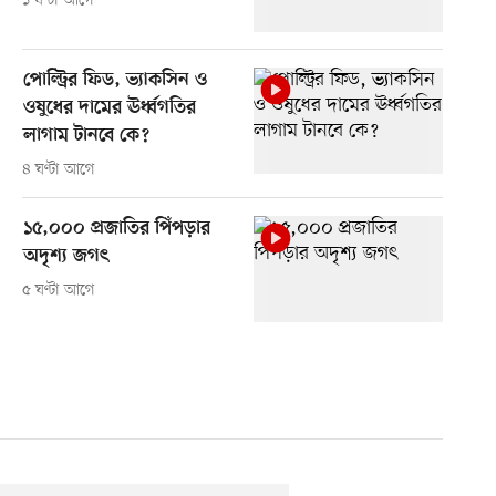
১ ঘণ্টা আগে
পোল্ট্রির ফিড, ভ্যাকসিন ও
ওষুধের দামের ঊর্ধ্বগতির
লাগাম টানবে কে?
৪ ঘণ্টা আগে
১৫,০০০ প্রজাতির পিঁপড়ার
অদৃশ্য জগৎ
৫ ঘণ্টা আগে