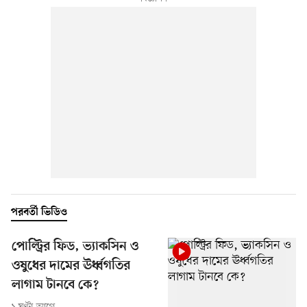
পরবর্তী ভিডিও
পোল্ট্রির ফিড, ভ্যাকসিন ও
ওষুধের দামের ঊর্ধ্বগতির
লাগাম টানবে কে?