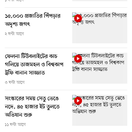
১ ঘণ্টা আগে
১৫,০০০ প্রজাতির পিঁপড়ার
অদৃশ্য জগৎ
২ ঘণ্টা আগে
ফেলনা টিউবলাইটের কাচ
গলিয়ে তাজমহল ও বিশ্বকাপ
ট্রফি বানান সাজ্জাত
৩ ঘণ্টা আগে
সংস্কারের সময় সেতু ভেঙে
নদে, ৪৫ হাজার ইট তুলতে
অভিযান শুরু
১১ ঘণ্টা আগে