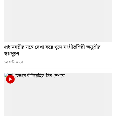
প্রধানমন্ত্রীর সঙ্গে দেখা করে খুদে সংগীতশিল্পী অনুশ্রীর
স্বপ্নপূরণ
১২ ঘণ্টা আগে