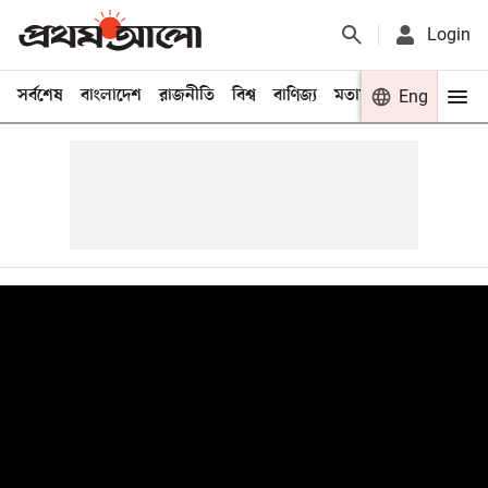
Login
সর্বশেষ
বাংলাদেশ
রাজনীতি
বিশ্ব
বাণিজ্য
মতামত
খেলা
Eng
বিনো