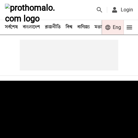
Login
সর্বশেষ
বাংলাদেশ
রাজনীতি
বিশ্ব
বাণিজ্য
মতামত
খেলা
Eng
বিনো