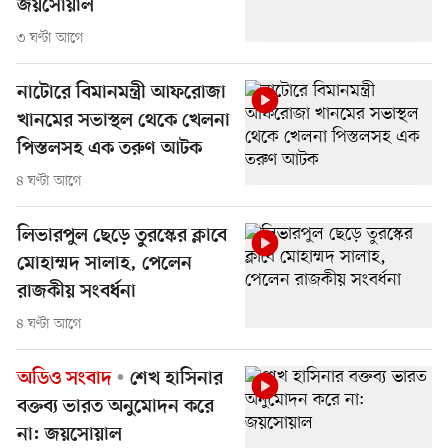
জয়সোয়াল
৩ ঘণ্টা আগে
নাটোরে বিমানমন্ত্রী আফরোজা
খানমের সভাস্থল থেকে খেলনা
পিস্তলসহ এক তরুণ আটক
৪ ঘণ্টা আগে
লিভারপুল ছেড়ে তুরস্কের ক্লাবে
মোহাম্মদ সালাহ, পেলেন
রাজকীয় সংবর্ধনা
৪ ঘণ্টা আগে
অডিও সংবাদ
শেখ হাসিনার
বক্তব্য ভারত অনুমোদন করে
না: জয়সোয়াল