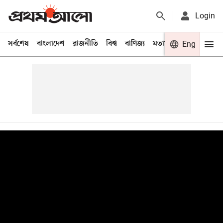
Login
সর্বশেষ
বাংলাদেশ
রাজনীতি
বিশ্ব
বাণিজ্য
মতামত
খেলা
Eng
বিনো