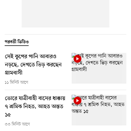
পরবর্তী ভিডিও
সেই কূপের পানি আবারও
নড়ছে, দেখতে ভিড় করছেন
গ্রামবাসী
১১ মিনিট আগে
ভোরে যাত্রীবাহী বাসের ধাক্কায়
৭ শ্রমিক নিহত, আহত অন্তত
১৫
৩৩ মিনিট আগে