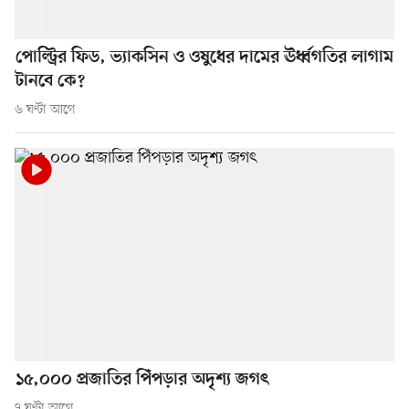
পোল্ট্রির ফিড, ভ্যাকসিন ও ওষুধের দামের ঊর্ধ্বগতির লাগাম
টানবে কে?
৬ ঘণ্টা আগে
১৫,০০০ প্রজাতির পিঁপড়ার অদৃশ্য জগৎ
৭ ঘণ্টা আগে