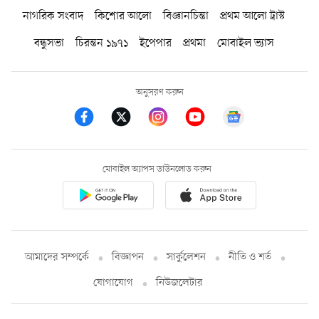
নাগরিক সংবাদ
কিশোর আলো
বিজ্ঞানচিন্তা
প্রথম আলো ট্রাস্ট
বন্ধুসভা
চিরন্তন ১৯৭১
ইপেপার
প্রথমা
মোবাইল ভ্যাস
অনুসরণ করুন
মোবাইল অ্যাপস ডাউনলোড করুন
আমাদের সম্পর্কে
বিজ্ঞাপন
সার্কুলেশন
নীতি ও শর্ত
যোগাযোগ
নিউজলেটার