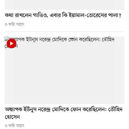
কথা রাখলেন গাভিও, এবার কি ইয়ামাল-তোরেসের পালা?
৩ ঘণ্টা আগে
অধ্যাপক ইউনূস নরেন্দ্র মোদিকে ফোন করেছিলেন: তৌহিদ
হোসেন
৩ ঘণ্টা আগে