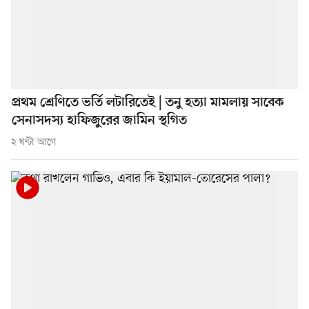
প্রথম শ্রেণিতে ভর্তি লটারিতেই | তনু হত্যা মামলায় সাবেক
সেনাসদস্য হাফিজুরের জামিন স্থগিত
২ ঘণ্টা আগে