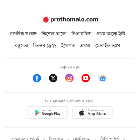
নাগরিক সংবাদ
কিশোর আলো
বিজ্ঞানচিন্তা
প্রথম আলো ট্রাস্ট
বন্ধুসভা
চিরন্তন ১৯৭১
ইপেপার
প্রথমা
মোবাইল ভ্যাস
অনুসরণ করুন
মোবাইল অ্যাপস ডাউনলোড করুন
আমাদের সম্পর্কে
বিজ্ঞাপন
সার্কুলেশন
নীতি ও শর্ত