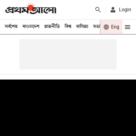
Login
সর্বশেষ
বাংলাদেশ
রাজনীতি
বিশ্ব
বাণিজ্য
মতামত
খেলা
Eng
বিনো