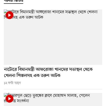
পরবর্তী ভিডিও
নাটোরে বিমানমন্ত্রী আফরোজা খানমের সভাস্থল থেকে
খেলনা পিস্তলসহ এক তরুণ আটক
১২ ঘণ্টা আগে