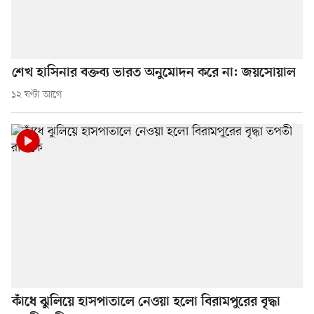
শেখ হাসিনার বক্তব্য ভারত অনুমোদন করে না: জয়সোয়াল
১২ ঘণ্টা আগে
কাঁধে ঝুলিয়ে হাসপাতালে নেওয়া হলো বিরামপুরের বৃদ্ধা