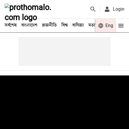
Login
সর্বশেষ
বাংলাদেশ
রাজনীতি
বিশ্ব
বাণিজ্য
মতামত
খেলা
Eng
বিনো