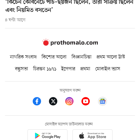
‘কিচেন কেবিনেটে পাঁচ–ছয়জন ছিলেন, তাঁরা সক্রিয় ছিলেন
এবং নিয়মিত বসতেন’
৪ ঘণ্টা আগে
নাগরিক সংবাদ
কিশোর আলো
বিজ্ঞানচিন্তা
প্রথম আলো ট্রাস্ট
বন্ধুসভা
চিরন্তন ১৯৭১
ইপেপার
প্রথমা
মোবাইল ভ্যাস
অনুসরণ করুন
মোবাইল অ্যাপস ডাউনলোড করুন