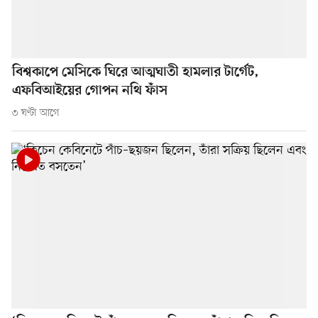
বিশ্বকাপে মেসিকে ঘিরে আত্মঘাতী হামলার টার্গেট,
এফবিআইয়ের গোপন নথি ফাঁস
৩ ঘণ্টা আগে