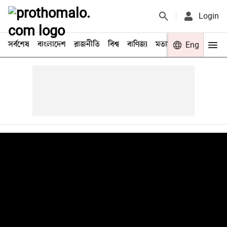
Login
সর্বশেষ
বাংলাদেশ
রাজনীতি
বিশ্ব
বাণিজ্য
মতামত
খেলা
Eng
বিনো