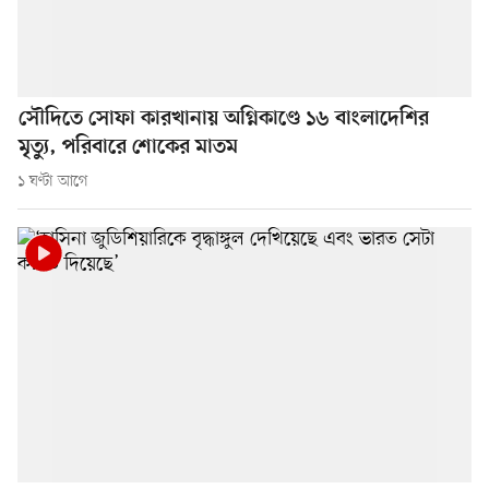
সৌদিতে সোফা কারখানায় অগ্নিকাণ্ডে ১৬ বাংলাদেশির
মৃত্যু, পরিবারে শোকের মাতম
১ ঘণ্টা আগে