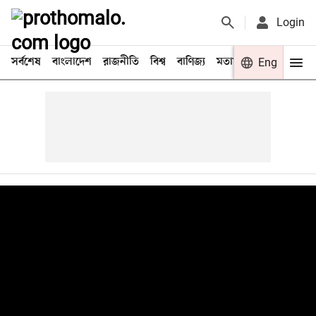
Login
সর্বশেষ
বাংলাদেশ
রাজনীতি
বিশ্ব
বাণিজ্য
মতামত
খেলা
Eng
বিনো