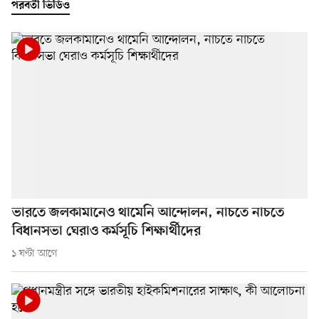
পরবর্তী ভিডিও
ভারতে জলকামানেও থামেনি আন্দোলন, নাচতে নাচতে
বিধানসভা ঘেরাও কর্মসূচি শিক্ষার্থীদের
১ ঘণ্টা আগে