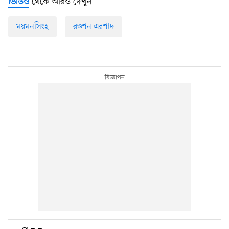
থেকে আরও দেখুন
ভিডিও
ময়মনসিংহ
রওশন এরশাদ