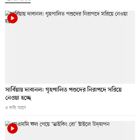
সার্বিয়ায় দাবানল: গৃহপালিত পশুদের নিরাপদে সরিয়ে
নেওয়া হচ্ছে
৩ ঘণ্টা আগে