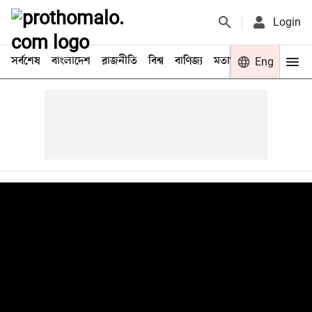
Login
সর্বশেষ
বাংলাদেশ
রাজনীতি
বিশ্ব
বাণিজ্য
মতামত
খেলা
Eng
বিনো