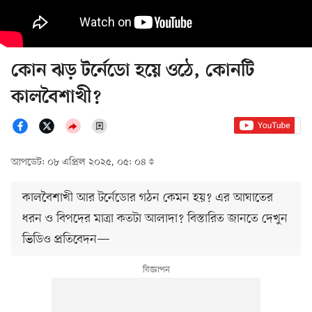
কোন ঝড় টর্নেডো হয়ে ওঠে, কোনটি
কালবৈশাখী?
আপডেট: ০৮ এপ্রিল ২০২৫, ০৫: ০৪
কালবৈশাখী আর টর্নেডোর গঠন কেমন হয়? এর আঘাতের
ধরন ও বিপদের মাত্রা কতটা আলাদা? বিস্তারিত জানতে দেখুন
ভিডিও প্রতিবেদন—