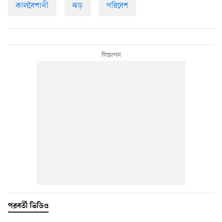
কালবৈশাখী
ঝড়
পরিবেশ
পরবর্তী ভিডিও