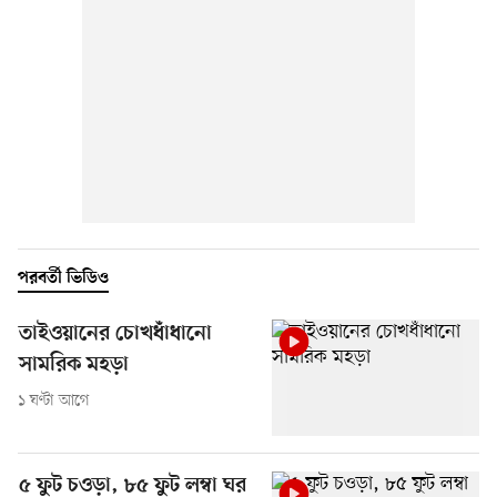
পরবর্তী ভিডিও
তাইওয়ানের চোখধাঁধানো
সামরিক মহড়া
১ ঘণ্টা আগে
৫ ফুট চওড়া, ৮৫ ফুট লম্বা ঘর