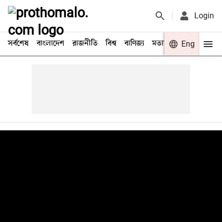
Login
সর্বশেষ
বাংলাদেশ
রাজনীতি
বিশ্ব
বাণিজ্য
মতামত
খেলা
Eng
বিনো